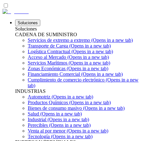
Soluciones
Soluciones
CADENA DE SUMINISTRO
Servicios de extremo a extremo
(Opens in a new tab)
Transporte de Carga
(Opens in a new tab)
Logística Contractual
(Opens in a new tab)
Acceso al Mercado
(Opens in a new tab)
Servicios Marítimos
(Opens in a new tab)
Zonas Económicas
(Opens in a new tab)
Financiamiento Comercial
(Opens in a new tab)
Cumplimiento de comercio electrónico
(Opens in a new
tab)
INDUSTRIAS
Automotriz
(Opens in a new tab)
Productos Químicos
(Opens in a new tab)
Bienes de consumo masivo
(Opens in a new tab)
Salud
(Opens in a new tab)
Industrial
(Opens in a new tab)
Perecibles
(Opens in a new tab)
Venta al por menor
(Opens in a new tab)
Tecnología
(Opens in a new tab)