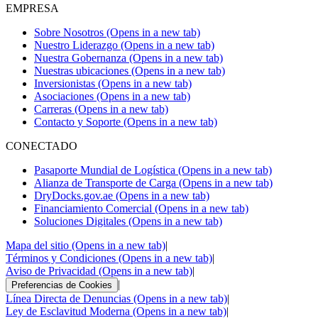
EMPRESA
¿Cómo puedo obtener mi Interchange (EIR) de IMPO o Expo
Sobre Nosotros
(Opens in a new tab)
si lo extravíe?
Nuestro Liderazgo
(Opens in a new tab)
Nuestra Gobernanza
(Opens in a new tab)
Puede solicitar una copia al área
Nuestras ubicaciones
(Opens in a new tab)
de
cl.sai_facturacion@dpworld.com
Inversionistas
(Opens in a new tab)
y
cl.sai_sup.gatecontrol@dpworld.com
el cual tendrá un costo por
Asociaciones
(Opens in a new tab)
reimpresión o reenvío digital.
Carreras
(Opens in a new tab)
Contacto y Soporte
(Opens in a new tab)
CONECTADO
Para IMPO, puede revisarlo en aplicación ZIYU el cual arroja EIR
al usuario una vez retira unidades de puerto.
Pasaporte Mundial de Logística
(Opens in a new tab)
Alianza de Transporte de Carga
(Opens in a new tab)
DryDocks.gov.ae
(Opens in a new tab)
Financiamiento Comercial
(Opens in a new tab)
Para EXPO puede solicitarlos a Agencias de Aduana quienes tienen
Soluciones Digitales
(Opens in a new tab)
acceso vía portal.
Mapa del sitio
(Opens in a new tab)
|
Términos y Condiciones
(Opens in a new tab)
|
Aviso de Privacidad
(Opens in a new tab)
|
|
Preferencias de Cookies
Línea Directa de Denuncias
(Opens in a new tab)
|
Ley de Esclavitud Moderna
(Opens in a new tab)
|