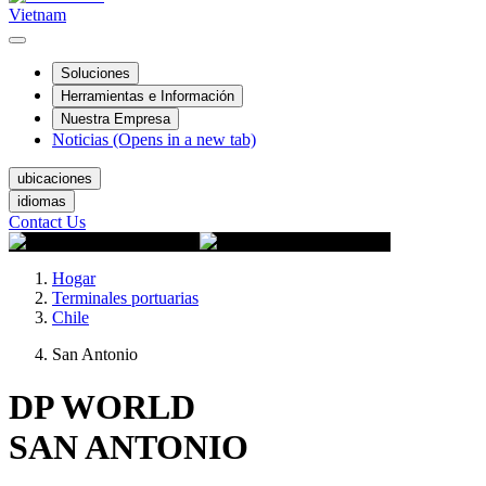
Vietnam
Soluciones
Herramientas e Información
Nuestra Empresa
Noticias
(Opens in a new tab)
ubicaciones
idiomas
Contact Us
Hogar
Terminales portuarias
Chile
San Antonio
DP WORLD
SAN ANTONIO