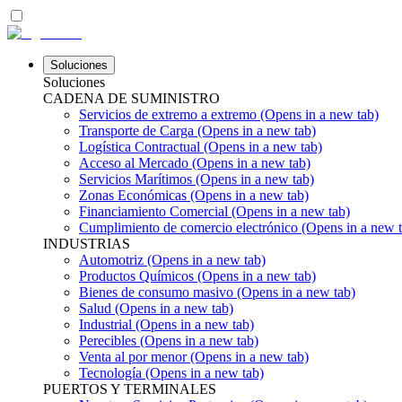
Soluciones
Soluciones
CADENA DE SUMINISTRO
Servicios de extremo a extremo
(Opens in a new tab)
Transporte de Carga
(Opens in a new tab)
Logística Contractual
(Opens in a new tab)
Acceso al Mercado
(Opens in a new tab)
Servicios Marítimos
(Opens in a new tab)
Zonas Económicas
(Opens in a new tab)
Financiamiento Comercial
(Opens in a new tab)
Cumplimiento de comercio electrónico
(Opens in a new t
INDUSTRIAS
Automotriz
(Opens in a new tab)
Productos Químicos
(Opens in a new tab)
Bienes de consumo masivo
(Opens in a new tab)
Salud
(Opens in a new tab)
Industrial
(Opens in a new tab)
Perecibles
(Opens in a new tab)
Venta al por menor
(Opens in a new tab)
Tecnología
(Opens in a new tab)
PUERTOS Y TERMINALES