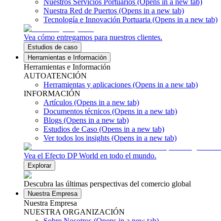
Nuestros Servicios Portuarios
(Opens in a new tab)
Nuestra Red de Puertos
(Opens in a new tab)
Tecnología e Innovación Portuaria
(Opens in a new tab)
Vea cómo entregamos para nuestros clientes.
Estudios de caso
Herramientas e Información
Herramientas e Información
AUTOATENCIÓN
Herramientas y aplicaciones
(Opens in a new tab)
INFORMACIÓN
Artículos
(Opens in a new tab)
Documentos técnicos
(Opens in a new tab)
Blogs
(Opens in a new tab)
Estudios de Caso
(Opens in a new tab)
Ver todos los insights
(Opens in a new tab)
Vea el Efecto DP World en todo el mundo.
Explorar
Descubra las últimas perspectivas del comercio global
Nuestra Empresa
Nuestra Empresa
NUESTRA ORGANIZACIÓN
Sobre Nosotros
(Opens in a new tab)