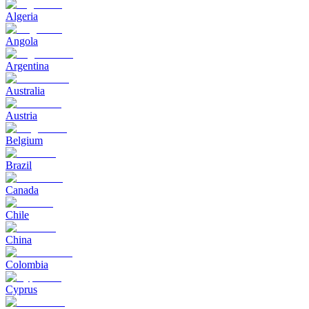
Algeria
Angola
Argentina
Australia
Austria
Belgium
Brazil
Canada
Chile
China
Colombia
Cyprus