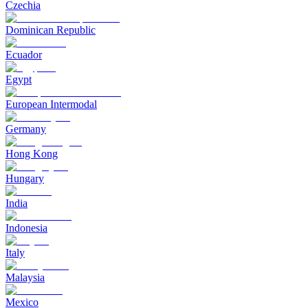
Czechia
Dominican Republic
Ecuador
Egypt
European Intermodal
Germany
Hong Kong
Hungary
India
Indonesia
Italy
Malaysia
Mexico