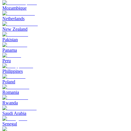
Mozambique
Netherlands
New Zealand
Pakistan
Panama
Peru
Philippines
Poland
Romania
Rwanda
Saudi Arabia
Senegal