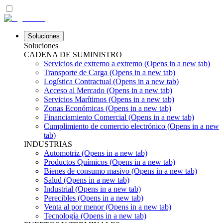
Soluciones
Soluciones
CADENA DE SUMINISTRO
Servicios de extremo a extremo
(Opens in a new tab)
Transporte de Carga
(Opens in a new tab)
Logística Contractual
(Opens in a new tab)
Acceso al Mercado
(Opens in a new tab)
Servicios Marítimos
(Opens in a new tab)
Zonas Económicas
(Opens in a new tab)
Financiamiento Comercial
(Opens in a new tab)
Cumplimiento de comercio electrónico
(Opens in a new
tab)
INDUSTRIAS
Automotriz
(Opens in a new tab)
Productos Químicos
(Opens in a new tab)
Bienes de consumo masivo
(Opens in a new tab)
Salud
(Opens in a new tab)
Industrial
(Opens in a new tab)
Perecibles
(Opens in a new tab)
Venta al por menor
(Opens in a new tab)
Tecnología
(Opens in a new tab)