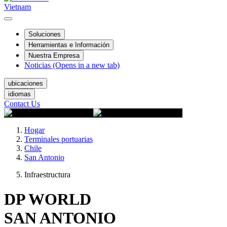
Vietnam
Soluciones
Herramientas e Información
Nuestra Empresa
Noticias
(Opens in a new tab)
ubicaciones
idiomas
Contact Us
Hogar
Terminales portuarias
Chile
San Antonio
Infraestructura
DP WORLD
SAN ANTONIO