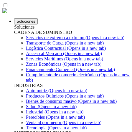
Soluciones
Soluciones
CADENA DE SUMINISTRO
Servicios de extremo a extremo
(Opens in a new tab)
Transporte de Carga
(Opens in a new tab)
Logística Contractual
(Opens in a new tab)
Acceso al Mercado
(Opens in a new tab)
Servicios Marítimos
(Opens in a new tab)
Zonas Económicas
(Opens in a new tab)
Financiamiento Comercial
(Opens in a new tab)
Cumplimiento de comercio electrónico
(Opens in a new
tab)
INDUSTRIAS
Automotriz
(Opens in a new tab)
Productos Químicos
(Opens in a new tab)
Bienes de consumo masivo
(Opens in a new tab)
Salud
(Opens in a new tab)
Industrial
(Opens in a new tab)
Perecibles
(Opens in a new tab)
Venta al por menor
(Opens in a new tab)
Tecnología
(Opens in a new tab)