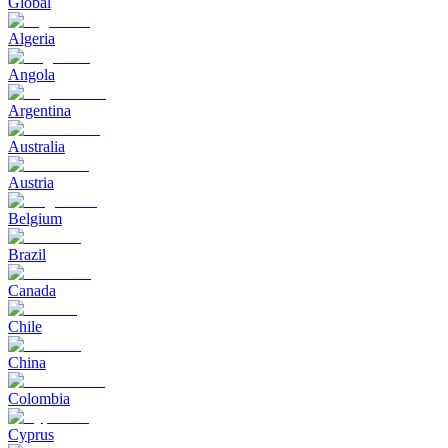
Global
Algeria
Angola
Argentina
Australia
Austria
Belgium
Brazil
Canada
Chile
China
Colombia
Cyprus