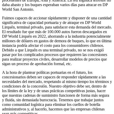
procedentes de Europa, Asia y América. La red logística terrestre no
daba abasto y los buques esperaban varios días para atracar en DP
World San Antonio.
Fuimos capaces de accionar rápidamente y disponer de una cantidad
significativa de capacidad portuaria y de atraque en DP World
Lirquén, terminal privado, para satisfacer esta demanda del mercado.
El resultado fue que más de 100.000 autos fueron descargados en
DP World Lirquén en 2022, ahorrando a la industria potencialmente
millones de dólares en gastos de demora de buques, lo que en última
instancia podría afectar el costo para los consumidores chilenos.
Debido a que Lirquén es una terminal privado, no se nos exigió
pasar por los complicados procesos que requieren las concesiones
para realizar proyectos civiles, desarrollar modelos de precios que
sigan un proceso de aprobación formal, etc.
A la hora de plantear políticas portuarias en el futuro, los
concesionarios deben ser capaces de responder rápidamente a las
necesidades del mercado, respetando al mismo tiempo los términos y
condiciones de la concesión. Nuestro objetivo debe ser, dentro de
los límites de la ley y de unas prácticas competitivas justas, hacer
que nuestras cadenas de suministro funcionen de forma más segura
y fluida, sin demasiada burocracia. Tenemos que trabajar juntos
como comunidad logística para eliminar los cuellos de botella
administrativos y, al hacerlo, hacemos que las empresas chilenas
sean más competitivas.