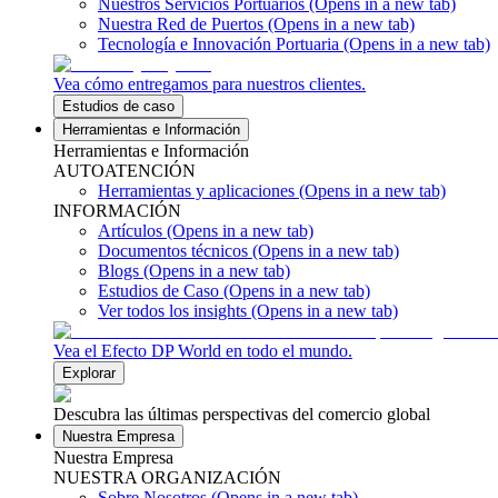
Nuestros Servicios Portuarios
(Opens in a new tab)
Nuestra Red de Puertos
(Opens in a new tab)
Tecnología e Innovación Portuaria
(Opens in a new tab)
Vea cómo entregamos para nuestros clientes.
Estudios de caso
Herramientas e Información
Herramientas e Información
AUTOATENCIÓN
Herramientas y aplicaciones
(Opens in a new tab)
INFORMACIÓN
Artículos
(Opens in a new tab)
Documentos técnicos
(Opens in a new tab)
Blogs
(Opens in a new tab)
Estudios de Caso
(Opens in a new tab)
Ver todos los insights
(Opens in a new tab)
Vea el Efecto DP World en todo el mundo.
Explorar
Descubra las últimas perspectivas del comercio global
Nuestra Empresa
Nuestra Empresa
NUESTRA ORGANIZACIÓN
Sobre Nosotros
(Opens in a new tab)