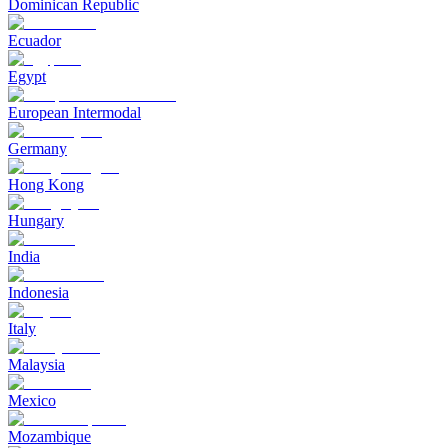
Dominican Republic
Ecuador
Egypt
European Intermodal
Germany
Hong Kong
Hungary
India
Indonesia
Italy
Malaysia
Mexico
Mozambique