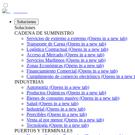
Soluciones
Soluciones
CADENA DE SUMINISTRO
Servicios de extremo a extremo
(Opens in a new tab)
Transporte de Carga
(Opens in a new tab)
Logística Contractual
(Opens in a new tab)
Acceso al Mercado
(Opens in a new tab)
Servicios Marítimos
(Opens in a new tab)
Zonas Económicas
(Opens in a new tab)
Financiamiento Comercial
(Opens in a new tab)
Cumplimiento de comercio electrónico
(Opens in a new t
INDUSTRIAS
Automotriz
(Opens in a new tab)
Productos Químicos
(Opens in a new tab)
Bienes de consumo masivo
(Opens in a new tab)
Salud
(Opens in a new tab)
Industrial
(Opens in a new tab)
Perecibles
(Opens in a new tab)
Venta al por menor
(Opens in a new tab)
Tecnología
(Opens in a new tab)
PUERTOS Y TERMINALES