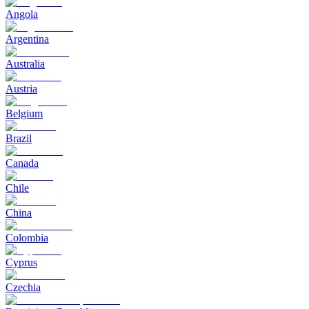
Angola
Argentina
Australia
Austria
Belgium
Brazil
Canada
Chile
China
Colombia
Cyprus
Czechia