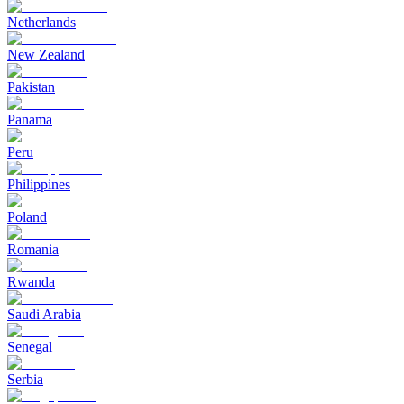
Netherlands
New Zealand
Pakistan
Panama
Peru
Philippines
Poland
Romania
Rwanda
Saudi Arabia
Senegal
Serbia