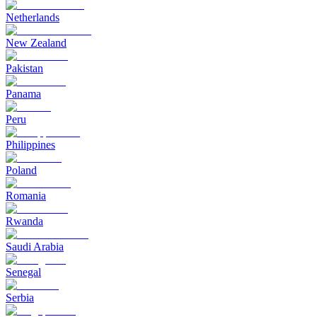
Netherlands
New Zealand
Pakistan
Panama
Peru
Philippines
Poland
Romania
Rwanda
Saudi Arabia
Senegal
Serbia