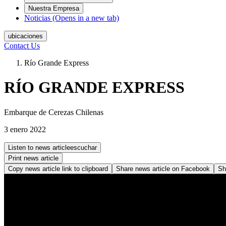
Nuestra Empresa
Noticias
(Opens in a new tab)
ubicaciones
Contact Us
Río Grande Express
RÍO GRANDE EXPRESS
Embarque de Cerezas Chilenas
3 enero 2022
Listen to news article
escuchar
Print news article
Copy news article link to clipboard
Share news article on
Facebook
Sh