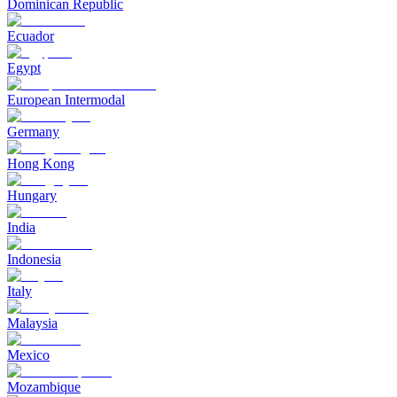
Dominican Republic
Ecuador
Egypt
European Intermodal
Germany
Hong Kong
Hungary
India
Indonesia
Italy
Malaysia
Mexico
Mozambique