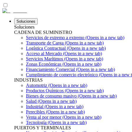
Soluciones
Soluciones
CADENA DE SUMINISTRO
Servicios de extremo a extremo
(Opens in a new tab)
Transporte de Carga
(Opens in a new tab)
Logística Contractual
(Opens in a new tab)
Acceso al Mercado
(Opens in a new tab)
Servicios Marítimos
(Opens in a new tab)
Zonas Económicas
(Opens in a new tab)
Financiamiento Comercial
(Opens in a new tab)
Cumplimiento de comercio electrónico
(Opens in a new t
INDUSTRIAS
Automotriz
(Opens in a new tab)
Productos Químicos
(Opens in a new tab)
Bienes de consumo masivo
(Opens in a new tab)
Salud
(Opens in a new tab)
Industrial
(Opens in a new tab)
Perecibles
(Opens in a new tab)
Venta al por menor
(Opens in a new tab)
Tecnología
(Opens in a new tab)
PUERTOS Y TERMINALES