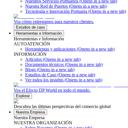
Nuestros Servicios Portuarios
(Opens in a new tab)
Nuestra Red de Puertos
(Opens in a new tab)
Tecnología e Innovación Portuaria
(Opens in a new tab)
Vea cómo entregamos para nuestros clientes.
Estudios de caso
Herramientas e Información
Herramientas e Información
AUTOATENCIÓN
Herramientas y aplicaciones
(Opens in a new tab)
INFORMACIÓN
Artículos
(Opens in a new tab)
Documentos técnicos
(Opens in a new tab)
Blogs
(Opens in a new tab)
Estudios de Caso
(Opens in a new tab)
Ver todos los insights
(Opens in a new tab)
Vea el Efecto DP World en todo el mundo.
Explorar
Descubra las últimas perspectivas del comercio global
Nuestra Empresa
Nuestra Empresa
NUESTRA ORGANIZACIÓN
Sobre Nosotros
(Opens in a new tab)