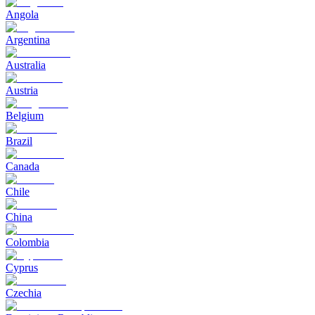
Angola
Argentina
Australia
Austria
Belgium
Brazil
Canada
Chile
China
Colombia
Cyprus
Czechia