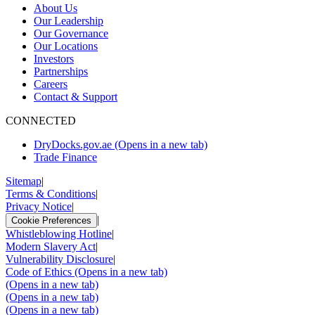
About Us
Our Leadership
Our Governance
Our Locations
Investors
Partnerships
Careers
Contact & Support
CONNECTED
DryDocks.gov.ae
(Opens in a new tab)
Trade Finance
Sitemap
|
Terms & Conditions
|
Privacy Notice
|
|
Cookie Preferences
Whistleblowing Hotline
|
Modern Slavery Act
|
Vulnerability Disclosure
|
Code of Ethics
(Opens in a new tab)
(Opens in a new tab)
(Opens in a new tab)
(Opens in a new tab)