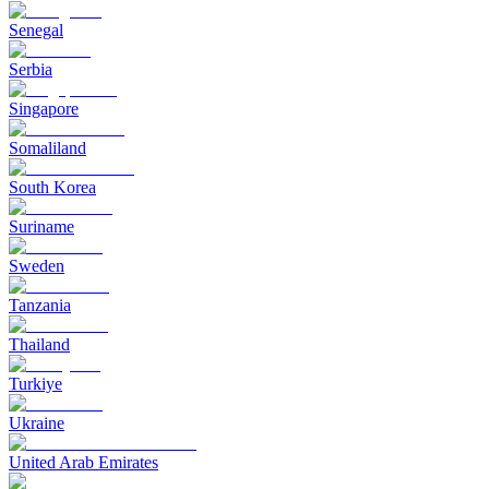
Senegal
Serbia
Singapore
Somaliland
South Korea
Suriname
Sweden
Tanzania
Thailand
Turkiye
Ukraine
United Arab Emirates