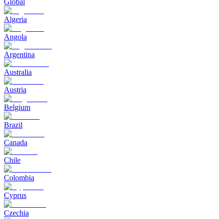
Global
Algeria
Angola
Argentina
Australia
Austria
Belgium
Brazil
Canada
Chile
Colombia
Cyprus
Czechia