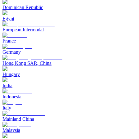
Dominican Republic
Egypt
European Intermodal
France
Germany
Hong Kong SAR, China
Hungary
India
Indonesia
Italy
Mainland China
Malaysia