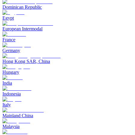
Dominican Republic
Egypt
European Intermodal
France
Germany
Hong Kong SAR, China
Hungary
India
Indonesia
Italy
Mainland China
Malaysia