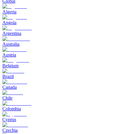
Global
Algeria
Angola
Argentina
Australia
Austria
Belgium
Brazil
Canada
Chile
Colombia
Cyprus
Czechia