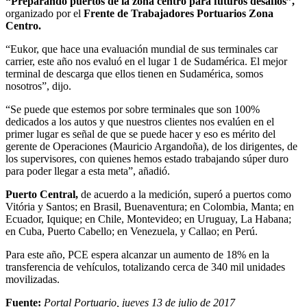
“Preparando puertos de la zona centro para futuros desafíos”,
organizado por el
Frente de Trabajadores Portuarios Zona
Centro.
“Eukor, que hace una evaluación mundial de sus terminales car
carrier, este año nos evaluó en el lugar 1 de Sudamérica. El mejor
terminal de descarga que ellos tienen en Sudamérica, somos
nosotros”, dijo.
“Se puede que estemos por sobre terminales que son 100%
dedicados a los autos y que nuestros clientes nos evalúen en el
primer lugar es señal de que se puede hacer y eso es mérito del
gerente de Operaciones (Mauricio Argandoña), de los dirigentes, de
los supervisores, con quienes hemos estado trabajando súper duro
para poder llegar a esta meta”, añadió.
Puerto Central,
de acuerdo a la medición, superó a puertos como
Vitória y Santos; en Brasil, Buenaventura; en Colombia, Manta; en
Ecuador, Iquique; en Chile, Montevideo; en Uruguay, La Habana;
en Cuba, Puerto Cabello; en Venezuela, y Callao; en Perú.
Para este año, PCE espera alcanzar un aumento de 18% en la
transferencia de vehículos, totalizando cerca de 340 mil unidades
movilizadas.
Fuente:
Portal Portuario, jueves 13 de julio de 2017