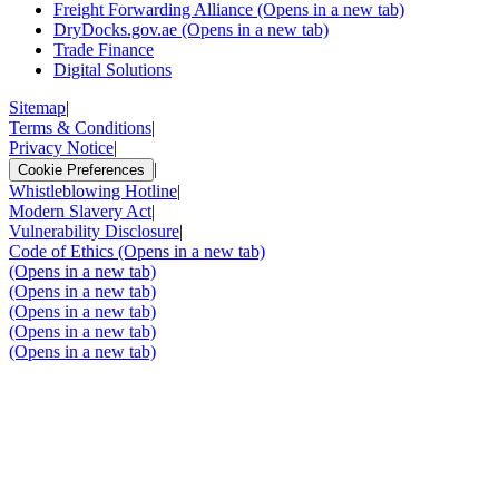
Freight Forwarding Alliance
(Opens in a new tab)
DryDocks.gov.ae
(Opens in a new tab)
Trade Finance
Digital Solutions
Sitemap
|
Terms & Conditions
|
Privacy Notice
|
|
Cookie Preferences
Whistleblowing Hotline
|
Modern Slavery Act
|
Vulnerability Disclosure
|
Code of Ethics
(Opens in a new tab)
(Opens in a new tab)
(Opens in a new tab)
(Opens in a new tab)
(Opens in a new tab)
(Opens in a new tab)