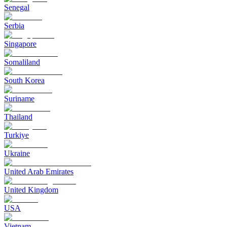
Senegal
Serbia
Singapore
Somaliland
South Korea
Suriname
Thailand
Turkiye
Ukraine
United Arab Emirates
United Kingdom
USA
Vietnam