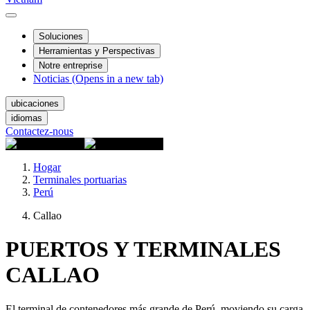
Soluciones
Herramientas y Perspectivas
Notre entreprise
Noticias
(Opens in a new tab)
ubicaciones
idiomas
Contactez-nous
Hogar
Terminales portuarias
Perú
Callao
PUERTOS Y TERMINALES
CALLAO
El terminal de contenedores más grande de Perú, moviendo su carga