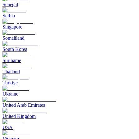
Senegal
Serbia
Singapore
Somaliland
South Korea
Suriname
Thailand
Turkiye
Ukraine
United Arab Emirates
United Kingdom
USA
Vietnam