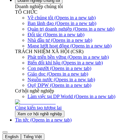
Doanh nghiệp chúng tôi
Doanh nghiệp chúng tôi
TỔ CHỨC
Về chúng tôi
(Opens in a new tab)
Ban lãnh đạo
(Opens in a new tab)
Quản trị doanh nghiệp
(Opens in a new tab)
Đối tác
(Opens in a new tab)
Nhà đầu tư
(Opens in a new tab)
Mạng lưới hoạt động
(Opens in a new tab)
TRÁCH NHIỆM XÃ HỘI (CSR)
Phát triển bền vững
(Opens in a new tab)
Biến đổi khí hậu
(Opens in a new tab)
Con người
(Opens in a new tab)
Giáo dục
(Opens in a new tab)
Nguồn nước
(Opens in a new tab)
Quỹ DPW
(Opens in a new tab)
Cơ hội nghề nghiệp
Làm việc tại DP World
(Opens in a new tab)
Cùng kiến tạo tương lai
Xem cơ hội nghề nghiệp
Tin tức
(Opens in a new tab)
English
Tiếng Việt