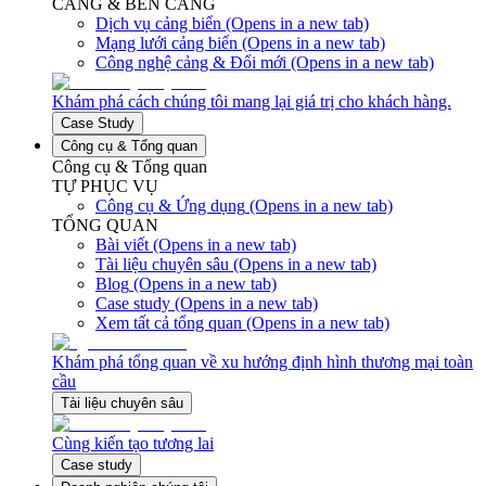
CẢNG & BẾN CẢNG
Dịch vụ cảng biển
(Opens in a new tab)
Mạng lưới cảng biển
(Opens in a new tab)
Công nghệ cảng & Đổi mới
(Opens in a new tab)
Khám phá cách chúng tôi mang lại giá trị cho khách hàng.
Case Study
Công cụ & Tổng quan
Công cụ & Tổng quan
TỰ PHỤC VỤ
Công cụ & Ứng dụng
(Opens in a new tab)
TỔNG QUAN
Bài viết
(Opens in a new tab)
Tài liệu chuyên sâu
(Opens in a new tab)
Blog
(Opens in a new tab)
Case study
(Opens in a new tab)
Xem tất cả tổng quan
(Opens in a new tab)
Khám phá tổng quan về xu hướng định hình thương mại toàn
cầu
Tài liệu chuyên sâu
Cùng kiến tạo tương lai
Case study