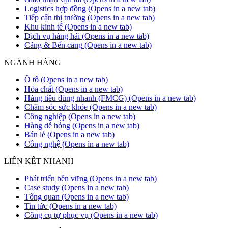
Logistics hợp đồng
(Opens in a new tab)
Tiếp cận thị trường
(Opens in a new tab)
Khu kinh tế
(Opens in a new tab)
Dịch vụ hàng hải
(Opens in a new tab)
Cảng & Bến cảng
(Opens in a new tab)
NGÀNH HÀNG
Ô tô
(Opens in a new tab)
Hóa chất
(Opens in a new tab)
Hàng tiêu dùng nhanh (FMCG)
(Opens in a new tab)
Chăm sóc sức khỏe
(Opens in a new tab)
Công nghiệp
(Opens in a new tab)
Hàng dễ hỏng
(Opens in a new tab)
Bán lẻ
(Opens in a new tab)
Công nghệ
(Opens in a new tab)
LIÊN KẾT NHANH
Phát triển bền vững
(Opens in a new tab)
Case study
(Opens in a new tab)
Tổng quan
(Opens in a new tab)
Tin tức
(Opens in a new tab)
Công cụ tự phục vụ
(Opens in a new tab)