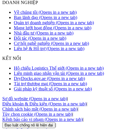
DOANH NGHIỆP
Về chúng tôi
(Opens in a new tab)
Ban lãnh đạo
(Opens in a new tab)
Quản trị doanh nghiệp
(Opens in a new tab)
Mạng lưới hoạt động
(Opens in a new tab)
Nhà đầu tư
(Opens in a new tab)
Đối tác
(Opens in a new tab)
Cơ hội nghề nghiệp
(Opens in a new tab)
Liên hệ & Hỗ trợ
(Opens in a new tab)
KẾT NỐI
Hộ chiếu Logistics Thế giới
(Opens in a new tab)
Liên minh giao nhận vận tải
(Opens in a new tab)
DryDocks.gov.ae
(Opens in a new tab)
Tài trợ thương mại
(Opens in a new tab)
Giải pháp kỹ thuật số
(Opens in a new tab)
Sơ đồ website
(Opens in a new tab)
|
Điều khoản & Điều kiện
(Opens in a new tab)
|
Chính sách bảo mật
(Opens in a new tab)
|
Tùy chọn cookie
(Opens in a new tab)
|
Kênh báo cáo vi phạm
(Opens in a new tab)
|
|
Đạo luật chống nô lệ hiện đại