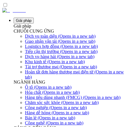
Giải pháp
Giải pháp
CHUỖI CUNG ỨNG
Dịch vụ toàn diện
(Opens in a new tab)
Giao nhận vận tải
(Opens in a new tab)
Logistics hợp đồng
(Opens in a new tab)
Tiếp cận thị trường
(Opens in a new tab)
Dịch vụ hàng hải
(Opens in a new tab)
Khu kinh tế
(Opens in a new tab)
Tài trợ thương mại
(Opens in a new tab)
Hoàn tất đơn hàng thương mại điện tử
(Opens in a new
tab)
NGÀNH HÀNG
Ô tô
(Opens in a new tab)
Hóa chất
(Opens in a new tab)
Hàng tiêu dùng nhanh (FMCG)
(Opens in a new tab)
Chăm sóc sức khỏe
(Opens in a new tab)
Công nghiệp
(Opens in a new tab)
Hàng dễ hỏng
(Opens in a new tab)
Bán lẻ
(Opens in a new tab)
Công nghệ
(Opens in a new tab)