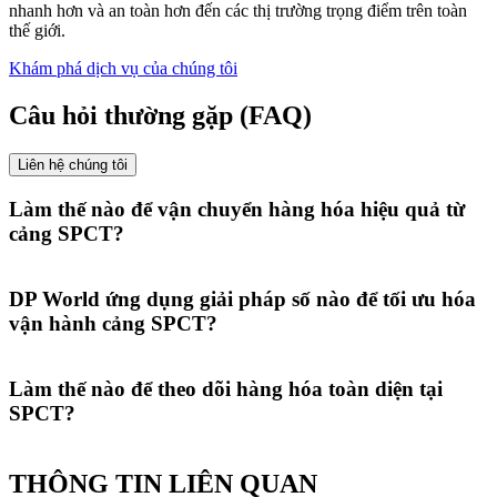
nhanh hơn và an toàn hơn đến các thị trường trọng điểm trên toàn
thế giới.
Khám phá dịch vụ của chúng tôi
Câu hỏi thường gặp (FAQ)
Liên hệ chúng tôi
Làm thế nào để vận chuyển hàng hóa hiệu quả từ
cảng SPCT?
DP World tối ưu hóa dòng chảy hàng hóa rời cảng SPCT thông qua
mạng lưới đường bộ, đường thủy và đường biển tích hợp, đội ngũ
DP World ứng dụng giải pháp số nào để tối ưu hóa
dày dặn kinh nghiệm và quy trình vận hành thông minh giúp đảm
vận hành cảng SPCT?
bảo mọi chuyến hàng đến các khu công nghiệp và trung tâm nội địa
an toàn và hiệu quả.
Chúng tôi nâng cao hiệu suất tại cảng SPCT thông qua các nền tảng
số tiên tiến, tối ưu hóa quy trình vận hành, cung cấp theo dõi thời
Làm thế nào để theo dõi hàng hóa toàn diện tại
gian thực, tự động hóa lịch trình và phân tích dự đoán giúp vận
SPCT?
hành cảng thông minh hơn.
Tại DP World, chúng tôi đảm bảo theo dõi liền mạch từ đầu đến
cuối tại Saigon Premier Container Terminal (SPCT) thông qua các
THÔNG TIN LIÊN QUAN
nền tảng số tích hợp, mang đến khả năng hiển thị thời gian thực,