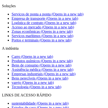
Soluções
Serviços de ponta a ponta
(Opens in a new tab)
Empresa de transporte
(Opens in a new tab)
Logística de contrato
(Opens in a new tab)
Acesso ao mercado
(Opens in a new tab)
Zonas econômicas
(Opens in a new tab)
Serviços marítimos
(Opens in a new tab)
Portos e terminais
(Opens in a new tab)
A indústria
Carro
(Opens in a new tab)
Produtos químicos
(Opens in a new tab)
Bens de consumo
(Opens in a new tab)
Assistência médica
(Opens in a new tab)
Empresas industriais
(Opens in a new tab)
Bens perecíveis
(Opens in a new tab)
varejo
(Opens in a new tab)
Tecnologia
(Opens in a new tab)
LINKS DE ACESSO RÁPIDO
sustentabilidade
(Opens in a new tab)
Estudos de caso
(Opens in a new tab)