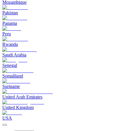
Mozambique
Pakistan
Panama
Peru
Rwanda
Saudi Arabia
Senegal
Somaliland
Suriname
United Arab Emirates
United Kingdom
USA