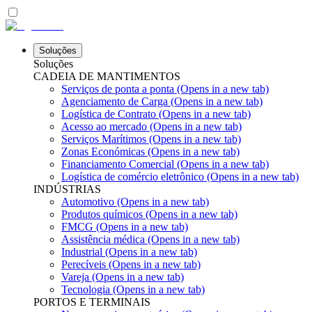
Soluções
Soluções
CADEIA DE MANTIMENTOS
Serviços de ponta a ponta
(Opens in a new tab)
Agenciamento de Carga
(Opens in a new tab)
Logística de Contrato
(Opens in a new tab)
Acesso ao mercado
(Opens in a new tab)
Serviços Marítimos
(Opens in a new tab)
Zonas Económicas
(Opens in a new tab)
Financiamento Comercial
(Opens in a new tab)
Logística de comércio eletrônico
(Opens in a new tab)
INDÚSTRIAS
Automotivo
(Opens in a new tab)
Produtos químicos
(Opens in a new tab)
FMCG
(Opens in a new tab)
Assistência médica
(Opens in a new tab)
Industrial
(Opens in a new tab)
Perecíveis
(Opens in a new tab)
Vareja
(Opens in a new tab)
Tecnologia
(Opens in a new tab)
PORTOS E TERMINAIS