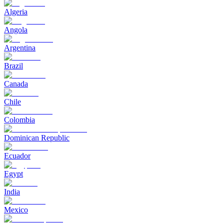
Algeria
Angola
Argentina
Brazil
Canada
Chile
Colombia
Dominican Republic
Ecuador
Egypt
India
Mexico