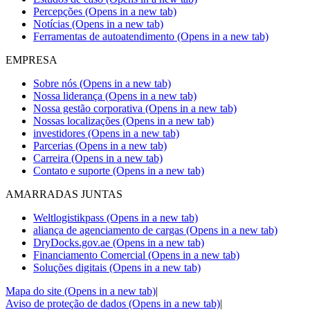
Percepções
(Opens in a new tab)
Notícias
(Opens in a new tab)
Ferramentas de autoatendimento
(Opens in a new tab)
EMPRESA
Sobre nós
(Opens in a new tab)
Nossa liderança
(Opens in a new tab)
Nossa gestão corporativa
(Opens in a new tab)
Nossas localizações
(Opens in a new tab)
investidores
(Opens in a new tab)
Parcerias
(Opens in a new tab)
Carreira
(Opens in a new tab)
Contato e suporte
(Opens in a new tab)
AMARRADAS JUNTAS
Weltlogistikpass
(Opens in a new tab)
aliança de agenciamento de cargas
(Opens in a new tab)
DryDocks.gov.ae
(Opens in a new tab)
Financiamento Comercial
(Opens in a new tab)
Soluções digitais
(Opens in a new tab)
Mapa do site
(Opens in a new tab)
|
Aviso de proteção de dados
(Opens in a new tab)
|