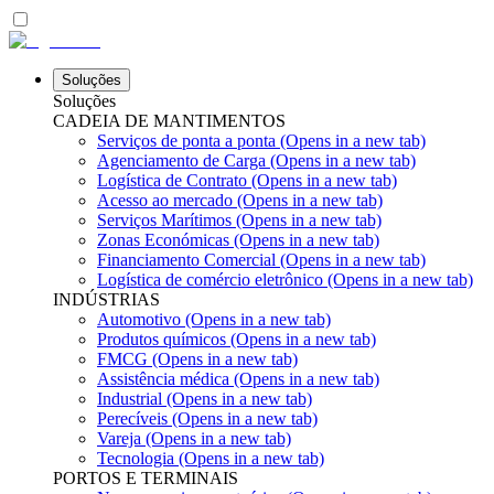
Soluções
Soluções
CADEIA DE MANTIMENTOS
Serviços de ponta a ponta
(Opens in a new tab)
Agenciamento de Carga
(Opens in a new tab)
Logística de Contrato
(Opens in a new tab)
Acesso ao mercado
(Opens in a new tab)
Serviços Marítimos
(Opens in a new tab)
Zonas Económicas
(Opens in a new tab)
Financiamento Comercial
(Opens in a new tab)
Logística de comércio eletrônico
(Opens in a new tab)
INDÚSTRIAS
Automotivo
(Opens in a new tab)
Produtos químicos
(Opens in a new tab)
FMCG
(Opens in a new tab)
Assistência médica
(Opens in a new tab)
Industrial
(Opens in a new tab)
Perecíveis
(Opens in a new tab)
Vareja
(Opens in a new tab)
Tecnologia
(Opens in a new tab)
PORTOS E TERMINAIS