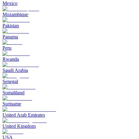
Mexico
Mozambique
Pakistan
Panama
Peru
Rwanda
Saudi Arabia
Senegal
Somaliland
Suriname
United Arab Emirates
United Kingdom
USA