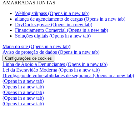
AMARRADAS JUNTAS
Weltlogistikpass
(Opens in a new tab)
aliança de agenciamento de cargas
(Opens in a new tab)
DryDocks.gov.ae
(Opens in a new tab)
Financiamento Comercial
(Opens in a new tab)
Soluções digitais
(Opens in a new tab)
Mapa do site
(Opens in a new tab)
|
Aviso de proteção de dados
(Opens in a new tab)
|
|
Configurações de cookies
Linha de Apoio a Denunciantes
(Opens in a new tab)
|
Lei da Escravidão Moderna
(Opens in a new tab)
|
Divulgação de vulnerabilidades de segurança
(Opens in a new tab)
(Opens in a new tab)
(Opens in a new tab)
(Opens in a new tab)
(Opens in a new tab)
(Opens in a new tab)