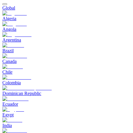
Global
Algeria
Angola
Argentina
Brazil
Canada
Chile
Colombia
Dominican Republic
Ecuador
Egypt
India