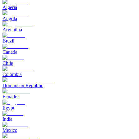
Algeria
Angola
Argentina
Brazil
Canada
Chile
Colombia
Dominican Republic
Ecuador
Egypt
India
Mexico