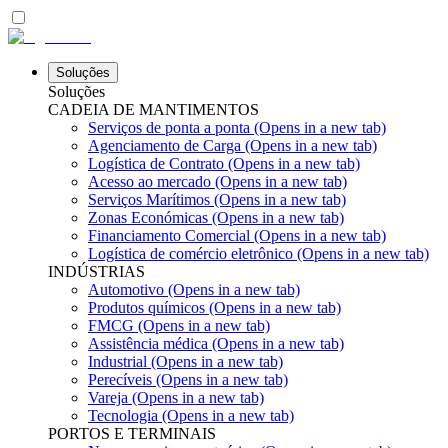
Soluções
Soluções
CADEIA DE MANTIMENTOS
Serviços de ponta a ponta
(Opens in a new tab)
Agenciamento de Carga
(Opens in a new tab)
Logística de Contrato
(Opens in a new tab)
Acesso ao mercado
(Opens in a new tab)
Serviços Marítimos
(Opens in a new tab)
Zonas Económicas
(Opens in a new tab)
Financiamento Comercial
(Opens in a new tab)
Logística de comércio eletrônico
(Opens in a new tab)
INDÚSTRIAS
Automotivo
(Opens in a new tab)
Produtos químicos
(Opens in a new tab)
FMCG
(Opens in a new tab)
Assistência médica
(Opens in a new tab)
Industrial
(Opens in a new tab)
Perecíveis
(Opens in a new tab)
Vareja
(Opens in a new tab)
Tecnologia
(Opens in a new tab)
PORTOS E TERMINAIS