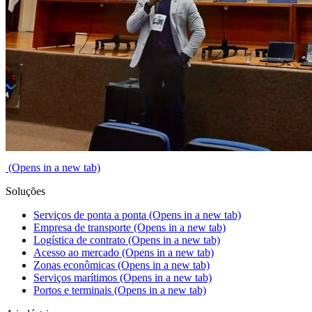
(Opens in a new tab)
Soluções
Serviços de ponta a ponta
(Opens in a new tab)
Empresa de transporte
(Opens in a new tab)
Logística de contrato
(Opens in a new tab)
Acesso ao mercado
(Opens in a new tab)
Zonas econômicas
(Opens in a new tab)
Serviços marítimos
(Opens in a new tab)
Portos e terminais
(Opens in a new tab)