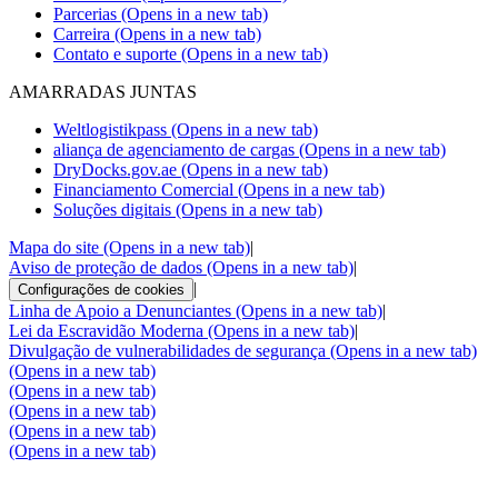
Parcerias
(Opens in a new tab)
Carreira
(Opens in a new tab)
Contato e suporte
(Opens in a new tab)
AMARRADAS JUNTAS
Weltlogistikpass
(Opens in a new tab)
aliança de agenciamento de cargas
(Opens in a new tab)
DryDocks.gov.ae
(Opens in a new tab)
Financiamento Comercial
(Opens in a new tab)
Soluções digitais
(Opens in a new tab)
Mapa do site
(Opens in a new tab)
|
Aviso de proteção de dados
(Opens in a new tab)
|
|
Configurações de cookies
Linha de Apoio a Denunciantes
(Opens in a new tab)
|
Lei da Escravidão Moderna
(Opens in a new tab)
|
Divulgação de vulnerabilidades de segurança
(Opens in a new tab)
(Opens in a new tab)
(Opens in a new tab)
(Opens in a new tab)
(Opens in a new tab)
(Opens in a new tab)