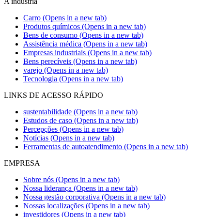
A indústria
Carro
(Opens in a new tab)
Produtos químicos
(Opens in a new tab)
Bens de consumo
(Opens in a new tab)
Assistência médica
(Opens in a new tab)
Empresas industriais
(Opens in a new tab)
Bens perecíveis
(Opens in a new tab)
varejo
(Opens in a new tab)
Tecnologia
(Opens in a new tab)
LINKS DE ACESSO RÁPIDO
sustentabilidade
(Opens in a new tab)
Estudos de caso
(Opens in a new tab)
Percepções
(Opens in a new tab)
Notícias
(Opens in a new tab)
Ferramentas de autoatendimento
(Opens in a new tab)
EMPRESA
Sobre nós
(Opens in a new tab)
Nossa liderança
(Opens in a new tab)
Nossa gestão corporativa
(Opens in a new tab)
Nossas localizações
(Opens in a new tab)
investidores
(Opens in a new tab)