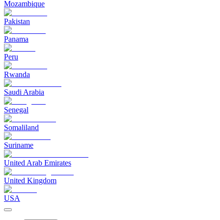
Mozambique
Pakistan
Panama
Peru
Rwanda
Saudi Arabia
Senegal
Somaliland
Suriname
United Arab Emirates
United Kingdom
USA