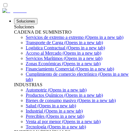
Soluciones
Soluciones
CADENA DE SUMINISTRO
Servicios de extremo a extremo
(Opens in a new tab)
Transporte de Carga
(Opens in a new tab)
Logística Contractual
(Opens in a new tab)
Acceso al Mercado
(Opens in a new tab)
Servicios Marítimos
(Opens in a new tab)
Zonas Económicas
(Opens in a new tab)
Financiamiento Comercial
(Opens in a new tab)
Cumplimiento de comercio electrónico
(Opens in a new
tab)
INDUSTRIAS
Automotriz
(Opens in a new tab)
Productos Químicos
(Opens in a new tab)
Bienes de consumo masivo
(Opens in a new tab)
Salud
(Opens in a new tab)
Industrial
(Opens in a new tab)
Perecibles
(Opens in a new tab)
Venta al por menor
(Opens in a new tab)
Tecnología
(Opens in a new tab)