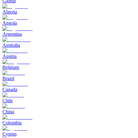
Global
Algeria
Angola
Argentina
Australia
Austria
Belgium
Brazil
Canada
Chile
China
Colombia
Cyprus