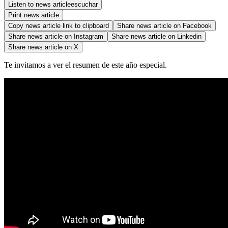
Listen to news article
escuchar
Print news article
Copy news article link to clipboard
Share news article on
Facebook
Share news article on
Instagram
Share news article on
Linkedin
Share news article on
X
Te invitamos a ver el resumen de este año especial.