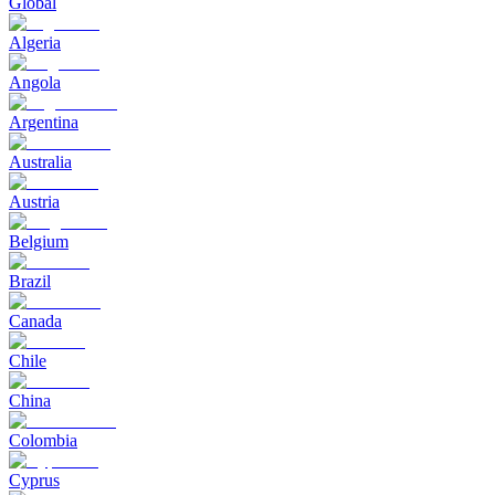
Global
Algeria
Angola
Argentina
Australia
Austria
Belgium
Brazil
Canada
Chile
China
Colombia
Cyprus