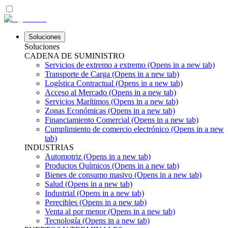
Soluciones
Soluciones
CADENA DE SUMINISTRO
Servicios de extremo a extremo
(Opens in a new tab)
Transporte de Carga
(Opens in a new tab)
Logística Contractual
(Opens in a new tab)
Acceso al Mercado
(Opens in a new tab)
Servicios Marítimos
(Opens in a new tab)
Zonas Económicas
(Opens in a new tab)
Financiamiento Comercial
(Opens in a new tab)
Cumplimiento de comercio electrónico
(Opens in a new
tab)
INDUSTRIAS
Automotriz
(Opens in a new tab)
Productos Químicos
(Opens in a new tab)
Bienes de consumo masivo
(Opens in a new tab)
Salud
(Opens in a new tab)
Industrial
(Opens in a new tab)
Perecibles
(Opens in a new tab)
Venta al por menor
(Opens in a new tab)
Tecnología
(Opens in a new tab)