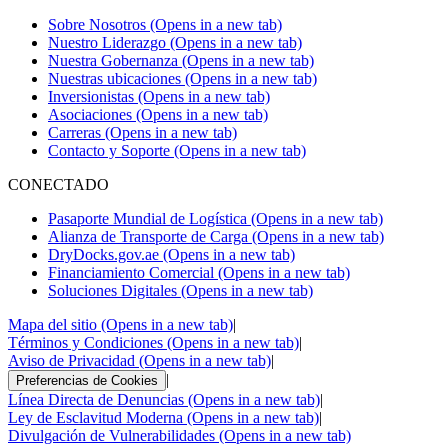
Sobre Nosotros
(Opens in a new tab)
Nuestro Liderazgo
(Opens in a new tab)
Nuestra Gobernanza
(Opens in a new tab)
Nuestras ubicaciones
(Opens in a new tab)
Inversionistas
(Opens in a new tab)
Asociaciones
(Opens in a new tab)
Carreras
(Opens in a new tab)
Contacto y Soporte
(Opens in a new tab)
CONECTADO
Pasaporte Mundial de Logística
(Opens in a new tab)
Alianza de Transporte de Carga
(Opens in a new tab)
DryDocks.gov.ae
(Opens in a new tab)
Financiamiento Comercial
(Opens in a new tab)
Soluciones Digitales
(Opens in a new tab)
Mapa del sitio
(Opens in a new tab)
|
Términos y Condiciones
(Opens in a new tab)
|
Aviso de Privacidad
(Opens in a new tab)
|
|
Preferencias de Cookies
Línea Directa de Denuncias
(Opens in a new tab)
|
Ley de Esclavitud Moderna
(Opens in a new tab)
|
Divulgación de Vulnerabilidades
(Opens in a new tab)