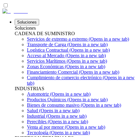
Soluciones
Soluciones
CADENA DE SUMINISTRO
Servicios de extremo a extremo
(Opens in a new tab)
Transporte de Carga
(Opens in a new tab)
Logística Contractual
(Opens in a new tab)
Acceso al Mercado
(Opens in a new tab)
Servicios Marítimos
(Opens in a new tab)
Zonas Económicas
(Opens in a new tab)
Financiamiento Comercial
(Opens in a new tab)
Cumplimiento de comercio electrónico
(Opens in a new
tab)
INDUSTRIAS
Automotriz
(Opens in a new tab)
Productos Químicos
(Opens in a new tab)
Bienes de consumo masivo
(Opens in a new tab)
Salud
(Opens in a new tab)
Industrial
(Opens in a new tab)
Perecibles
(Opens in a new tab)
Venta al por menor
(Opens in a new tab)
Tecnología
(Opens in a new tab)