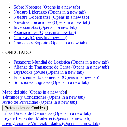
Sobre Nosotros
(Opens in a new tab)
Nuestro Liderazgo
(Opens in a new tab)
Nuestra Gobernanza
(Opens in a new tab)
Nuestras ubicaciones
(Opens in a new tab)
Inversionistas
(Opens in a new tab)
Asociaciones
(Opens in a new tab)
Carreras
(Opens in a new tab)
Contacto y Soporte
(Opens in a new tab)
CONECTADO
Pasaporte Mundial de Logística
(Opens in a new tab)
Alianza de Transporte de Carga
(Opens in a new tab)
DryDocks.gov.ae
(Opens in a new tab)
Financiamiento Comercial
(Opens in a new tab)
Soluciones Digitales
(Opens in a new tab)
Mapa del sitio
(Opens in a new tab)
|
Términos y Condiciones
(Opens in a new tab)
|
Aviso de Privacidad
(Opens in a new tab)
|
|
Preferencias de Cookies
Línea Directa de Denuncias
(Opens in a new tab)
|
Ley de Esclavitud Moderna
(Opens in a new tab)
|
Divulgación de Vulnerabilidades
(Opens in a new tab)