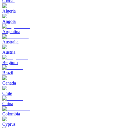
Global
Algeria
Angola
Argentina
Australia
Austria
Belgium
Brazil
Canada
Chile
China
Colombia
Cyprus