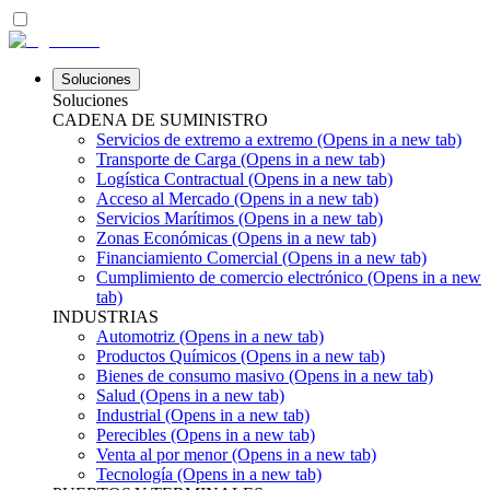
Soluciones
Soluciones
CADENA DE SUMINISTRO
Servicios de extremo a extremo
(Opens in a new tab)
Transporte de Carga
(Opens in a new tab)
Logística Contractual
(Opens in a new tab)
Acceso al Mercado
(Opens in a new tab)
Servicios Marítimos
(Opens in a new tab)
Zonas Económicas
(Opens in a new tab)
Financiamiento Comercial
(Opens in a new tab)
Cumplimiento de comercio electrónico
(Opens in a new
tab)
INDUSTRIAS
Automotriz
(Opens in a new tab)
Productos Químicos
(Opens in a new tab)
Bienes de consumo masivo
(Opens in a new tab)
Salud
(Opens in a new tab)
Industrial
(Opens in a new tab)
Perecibles
(Opens in a new tab)
Venta al por menor
(Opens in a new tab)
Tecnología
(Opens in a new tab)