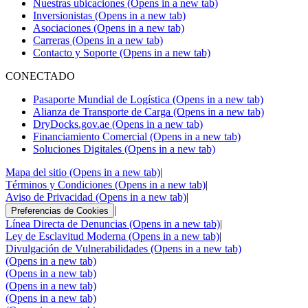
Nuestras ubicaciones
(Opens in a new tab)
Inversionistas
(Opens in a new tab)
Asociaciones
(Opens in a new tab)
Carreras
(Opens in a new tab)
Contacto y Soporte
(Opens in a new tab)
CONECTADO
Pasaporte Mundial de Logística
(Opens in a new tab)
Alianza de Transporte de Carga
(Opens in a new tab)
DryDocks.gov.ae
(Opens in a new tab)
Financiamiento Comercial
(Opens in a new tab)
Soluciones Digitales
(Opens in a new tab)
Mapa del sitio
(Opens in a new tab)
|
Términos y Condiciones
(Opens in a new tab)
|
Aviso de Privacidad
(Opens in a new tab)
|
|
Preferencias de Cookies
Línea Directa de Denuncias
(Opens in a new tab)
|
Ley de Esclavitud Moderna
(Opens in a new tab)
|
Divulgación de Vulnerabilidades
(Opens in a new tab)
(Opens in a new tab)
(Opens in a new tab)
(Opens in a new tab)
(Opens in a new tab)