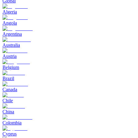
Global
Algeria
Angola
Argentina
Australia
Austria
Belgium
Brazil
Canada
Chile
China
Colombia
Cyprus