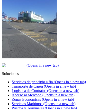
(Opens in a new tab)
Soluciones
Servicios de principio a fin
(Opens in a new tab)
Transporte de Carga
(Opens in a new tab)
Logística de Contratos
(Opens in a new tab)
Acceso al Mercado
(Opens in a new tab)
Zonas Económicas
(Opens in a new tab)
Servicios Marítimos
(Opens in a new tab)
Puertos y Terminales
(Opens in a new tab)