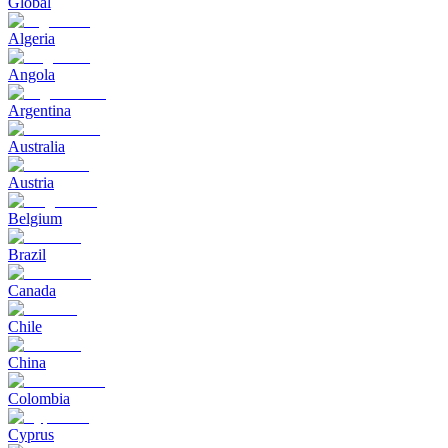
Global
Algeria
Angola
Argentina
Australia
Austria
Belgium
Brazil
Canada
Chile
China
Colombia
Cyprus