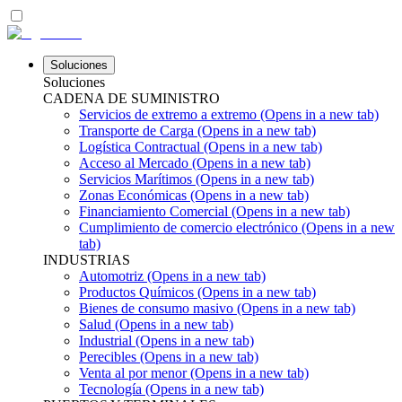
Soluciones
Soluciones
CADENA DE SUMINISTRO
Servicios de extremo a extremo
(Opens in a new tab)
Transporte de Carga
(Opens in a new tab)
Logística Contractual
(Opens in a new tab)
Acceso al Mercado
(Opens in a new tab)
Servicios Marítimos
(Opens in a new tab)
Zonas Económicas
(Opens in a new tab)
Financiamiento Comercial
(Opens in a new tab)
Cumplimiento de comercio electrónico
(Opens in a new
tab)
INDUSTRIAS
Automotriz
(Opens in a new tab)
Productos Químicos
(Opens in a new tab)
Bienes de consumo masivo
(Opens in a new tab)
Salud
(Opens in a new tab)
Industrial
(Opens in a new tab)
Perecibles
(Opens in a new tab)
Venta al por menor
(Opens in a new tab)
Tecnología
(Opens in a new tab)