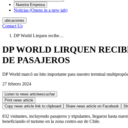
Nuestra Empresa
Noticias
(Opens in a new tab)
ubicaciones
Contact Us
DP World Lirquen recibe…
DP WORLD LIRQUEN RECI
DE PASAJEROS
DP World marcó un hito importante para nuestro terminal multipropósi
27 febrero 2024
Listen to news article
escuchar
Print news article
Copy news article link to clipboard
Share news article on
Facebook
Sh
832 visitantes, incluyendo pasajeros y tripulantes, llegaron hasta nue
beneficiando el turismo en la zona centro-sur de Chile.