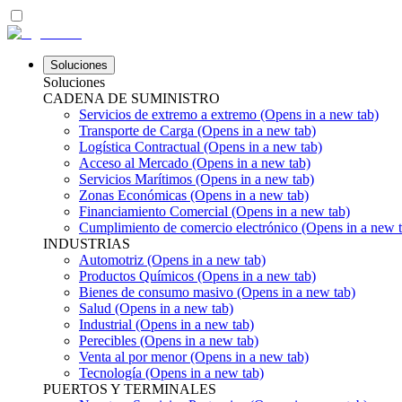
Soluciones
Soluciones
CADENA DE SUMINISTRO
Servicios de extremo a extremo
(Opens in a new tab)
Transporte de Carga
(Opens in a new tab)
Logística Contractual
(Opens in a new tab)
Acceso al Mercado
(Opens in a new tab)
Servicios Marítimos
(Opens in a new tab)
Zonas Económicas
(Opens in a new tab)
Financiamiento Comercial
(Opens in a new tab)
Cumplimiento de comercio electrónico
(Opens in a new t
INDUSTRIAS
Automotriz
(Opens in a new tab)
Productos Químicos
(Opens in a new tab)
Bienes de consumo masivo
(Opens in a new tab)
Salud
(Opens in a new tab)
Industrial
(Opens in a new tab)
Perecibles
(Opens in a new tab)
Venta al por menor
(Opens in a new tab)
Tecnología
(Opens in a new tab)
PUERTOS Y TERMINALES