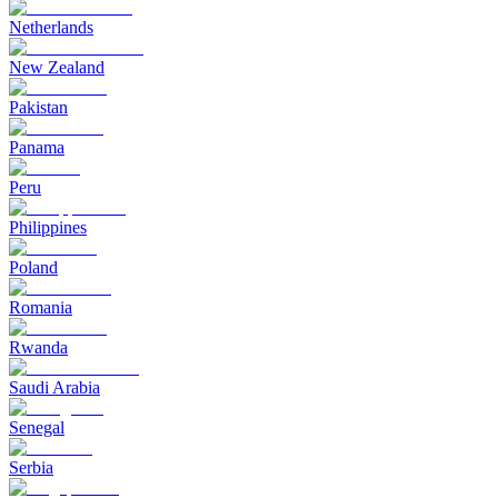
Netherlands
New Zealand
Pakistan
Panama
Peru
Philippines
Poland
Romania
Rwanda
Saudi Arabia
Senegal
Serbia