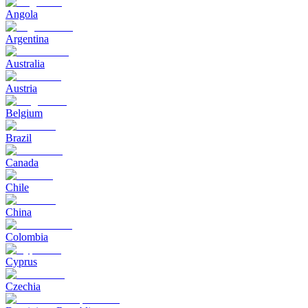
Angola
Argentina
Australia
Austria
Belgium
Brazil
Canada
Chile
China
Colombia
Cyprus
Czechia