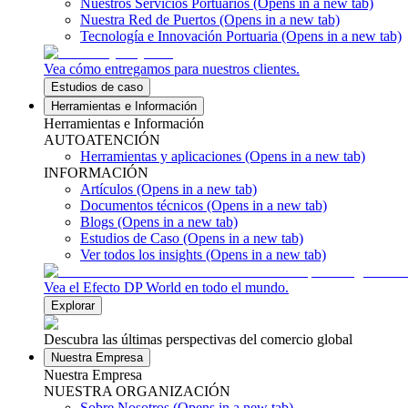
Nuestros Servicios Portuarios
(Opens in a new tab)
Nuestra Red de Puertos
(Opens in a new tab)
Tecnología e Innovación Portuaria
(Opens in a new tab)
Vea cómo entregamos para nuestros clientes.
Estudios de caso
Herramientas e Información
Herramientas e Información
AUTOATENCIÓN
Herramientas y aplicaciones
(Opens in a new tab)
INFORMACIÓN
Artículos
(Opens in a new tab)
Documentos técnicos
(Opens in a new tab)
Blogs
(Opens in a new tab)
Estudios de Caso
(Opens in a new tab)
Ver todos los insights
(Opens in a new tab)
Vea el Efecto DP World en todo el mundo.
Explorar
Descubra las últimas perspectivas del comercio global
Nuestra Empresa
Nuestra Empresa
NUESTRA ORGANIZACIÓN
Sobre Nosotros
(Opens in a new tab)