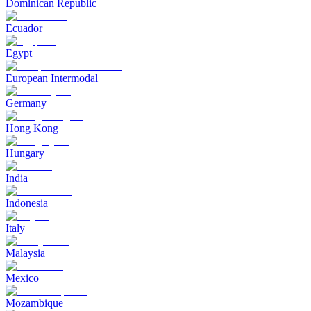
Dominican Republic
Ecuador
Egypt
European Intermodal
Germany
Hong Kong
Hungary
India
Indonesia
Italy
Malaysia
Mexico
Mozambique