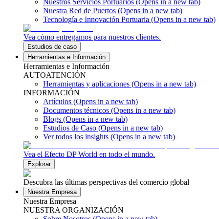
Nuestros Servicios Portuarios
(Opens in a new tab)
Nuestra Red de Puertos
(Opens in a new tab)
Tecnología e Innovación Portuaria
(Opens in a new tab)
Vea cómo entregamos para nuestros clientes.
Estudios de caso
Herramientas e Información
Herramientas e Información
AUTOATENCIÓN
Herramientas y aplicaciones
(Opens in a new tab)
INFORMACIÓN
Artículos
(Opens in a new tab)
Documentos técnicos
(Opens in a new tab)
Blogs
(Opens in a new tab)
Estudios de Caso
(Opens in a new tab)
Ver todos los insights
(Opens in a new tab)
Vea el Efecto DP World en todo el mundo.
Explorar
Descubra las últimas perspectivas del comercio global
Nuestra Empresa
Nuestra Empresa
NUESTRA ORGANIZACIÓN
Sobre Nosotros
(Opens in a new tab)