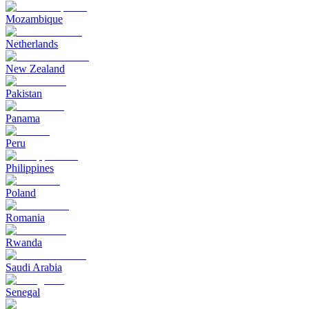
Mozambique
Netherlands
New Zealand
Pakistan
Panama
Peru
Philippines
Poland
Romania
Rwanda
Saudi Arabia
Senegal