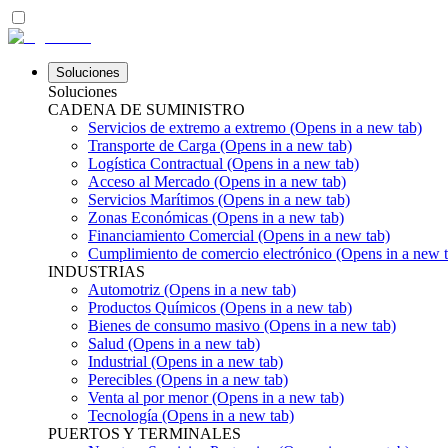
Soluciones
Soluciones
CADENA DE SUMINISTRO
Servicios de extremo a extremo
(Opens in a new tab)
Transporte de Carga
(Opens in a new tab)
Logística Contractual
(Opens in a new tab)
Acceso al Mercado
(Opens in a new tab)
Servicios Marítimos
(Opens in a new tab)
Zonas Económicas
(Opens in a new tab)
Financiamiento Comercial
(Opens in a new tab)
Cumplimiento de comercio electrónico
(Opens in a new t
INDUSTRIAS
Automotriz
(Opens in a new tab)
Productos Químicos
(Opens in a new tab)
Bienes de consumo masivo
(Opens in a new tab)
Salud
(Opens in a new tab)
Industrial
(Opens in a new tab)
Perecibles
(Opens in a new tab)
Venta al por menor
(Opens in a new tab)
Tecnología
(Opens in a new tab)
PUERTOS Y TERMINALES