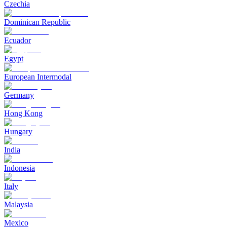
Czechia
Dominican Republic
Ecuador
Egypt
European Intermodal
Germany
Hong Kong
Hungary
India
Indonesia
Italy
Malaysia
Mexico