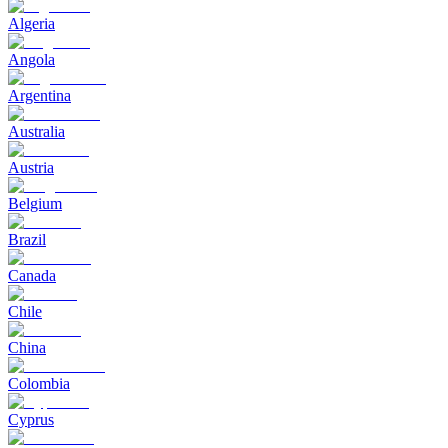
Algeria
Angola
Argentina
Australia
Austria
Belgium
Brazil
Canada
Chile
China
Colombia
Cyprus