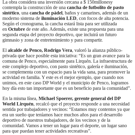
La obra considera una inversión cercana a $ 150
millones
y
contempla la construcción de una
cancha de futbolito de pasto
sintético
, una
cancha de pádel
, baños y camarines, además de un
moderno sistema de
iluminación LED
, con focos de alta potencia.
Según el cronograma, la cancha estará lista para ser utilizada
en
Octubre
de este año. Además, existe una propuesta para una
segunda etapa del proyecto deportivo, que incluirá un futuro
gimnasio y zona de entretenimiento y para compartir.
El
alcalde de Penco, Rodrigo Vera
, valoró la alianza público-
privada que hace posible esta iniciativa: “Es un gran avance para la
comuna de Penco, especialmente para Lirquén. La infraestructura de
este complejo deportivo, con pasto sintético, galería e iluminación,
se complementa con un espacio para la vida sana, para promover la
actividad en familia. Y este es el mejor ejemplo, que cuando nos
unimos, en este caso DP World y el municipio de Penco, logramos
hoy día esto tan importante que es un beneficio para la comunidad”.
En la misma línea,
Michael Spoerer, gerente general del DP
World Lirquén
, recalcó que el proyecto responde a una necesidad
sentida por trabajadores y vecinos: “Estamos muy contentos ya que
era un sueño que teníamos hace muchos años para el desarrollo
deportivo de nuestros trabajadores, de los vecinos y de la
comunidad. Vamos a tener un lugar para el deporte, un lugar sano
para que puedan tener actividades recreativas”.