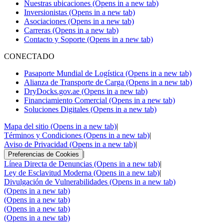
Nuestras ubicaciones
(Opens in a new tab)
Inversionistas
(Opens in a new tab)
Asociaciones
(Opens in a new tab)
Carreras
(Opens in a new tab)
Contacto y Soporte
(Opens in a new tab)
CONECTADO
Pasaporte Mundial de Logística
(Opens in a new tab)
Alianza de Transporte de Carga
(Opens in a new tab)
DryDocks.gov.ae
(Opens in a new tab)
Financiamiento Comercial
(Opens in a new tab)
Soluciones Digitales
(Opens in a new tab)
Mapa del sitio
(Opens in a new tab)
|
Términos y Condiciones
(Opens in a new tab)
|
Aviso de Privacidad
(Opens in a new tab)
|
|
Preferencias de Cookies
Línea Directa de Denuncias
(Opens in a new tab)
|
Ley de Esclavitud Moderna
(Opens in a new tab)
|
Divulgación de Vulnerabilidades
(Opens in a new tab)
(Opens in a new tab)
(Opens in a new tab)
(Opens in a new tab)
(Opens in a new tab)