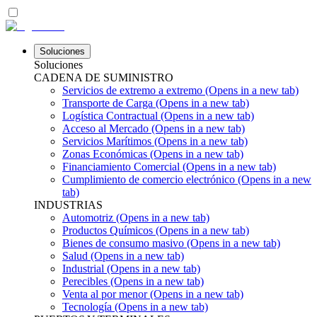
Soluciones
Soluciones
CADENA DE SUMINISTRO
Servicios de extremo a extremo
(Opens in a new tab)
Transporte de Carga
(Opens in a new tab)
Logística Contractual
(Opens in a new tab)
Acceso al Mercado
(Opens in a new tab)
Servicios Marítimos
(Opens in a new tab)
Zonas Económicas
(Opens in a new tab)
Financiamiento Comercial
(Opens in a new tab)
Cumplimiento de comercio electrónico
(Opens in a new
tab)
INDUSTRIAS
Automotriz
(Opens in a new tab)
Productos Químicos
(Opens in a new tab)
Bienes de consumo masivo
(Opens in a new tab)
Salud
(Opens in a new tab)
Industrial
(Opens in a new tab)
Perecibles
(Opens in a new tab)
Venta al por menor
(Opens in a new tab)
Tecnología
(Opens in a new tab)