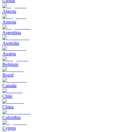
Global
Algeria
Angola
Argentina
Australia
Austria
Belgium
Brazil
Canada
Chile
China
Colombia
Cyprus