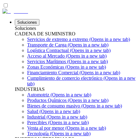
Soluciones
Soluciones
CADENA DE SUMINISTRO
Servicios de extremo a extremo
(Opens in a new tab)
Transporte de Carga
(Opens in a new tab)
Logística Contractual
(Opens in a new tab)
Acceso al Mercado
(Opens in a new tab)
Servicios Marítimos
(Opens in a new tab)
Zonas Económicas
(Opens in a new tab)
Financiamiento Comercial
(Opens in a new tab)
Cumplimiento de comercio electrónico
(Opens in a new
tab)
INDUSTRIAS
Automotriz
(Opens in a new tab)
Productos Químicos
(Opens in a new tab)
Bienes de consumo masivo
(Opens in a new tab)
Salud
(Opens in a new tab)
Industrial
(Opens in a new tab)
Perecibles
(Opens in a new tab)
Venta al por menor
(Opens in a new tab)
Tecnología
(Opens in a new tab)