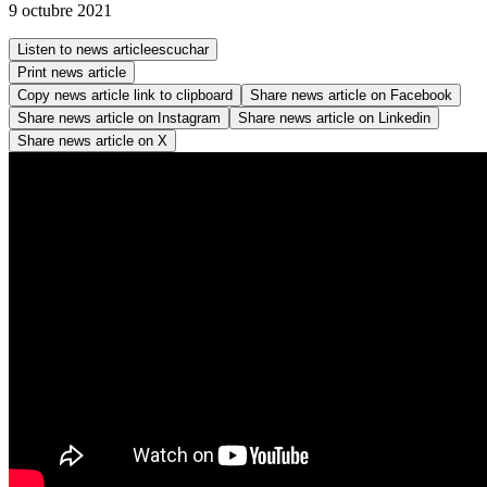
9 octubre 2021
Listen to news article
escuchar
Print news article
Copy news article link to clipboard
Share news article on
Facebook
Share news article on
Instagram
Share news article on
Linkedin
Share news article on
X