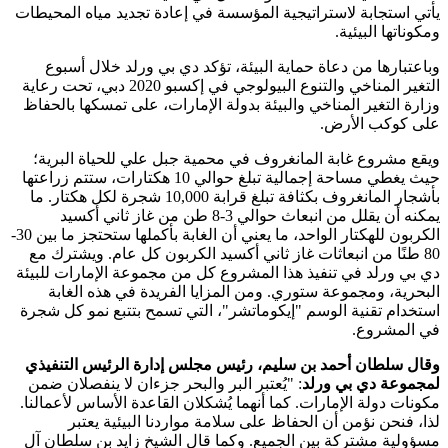
يأتي استجابة لاستراتيجية المؤسسة في إعادة تجديد مياه المحيطات
ومكوناتها البيئية.
وباعتبارها من دعاة حماية البيئة، تؤكد دي بي ورلد خلال أسبوع
التغير المناخي والتنوع البيولوجي في إكسبو 2020 دبي، تحت رعاية
وزارة التغير المناخي والبيئة بدولة الإمارات، على تمسكها بالحفاظ
على كوكب الأرض.
ويقع مشروع غابة المانغروف في محمية جبل علي للحياة البرية؛
حيث يغطي مساحة إجمالية تبلغ حوالي 10 هكتارات، ستتم زراعتها
بأشجار المانغروف بكثافة تبلغ قرابة 10,000 شجرة لكل هكتار. ما
يمكنه أن يقلل من انبعاث حوالي 3-8 طن من غاز ثاني أكسيد
الكربون للهكتار الواحد، ما يعني أن الغابة بأكملها ستحتجز ما بين 30-
80 طنًا من انبعاثات غاز ثاني أكسيد الكربون كل عام. ويشترك مع
دي بي ورلد في تنفيذ هذا المشروع كل من مجموعة الإمارات للبيئة
البحرية، ومجموعة ستوري. ومن المزايا الفريدة في هذه الغابة
استخدام تقنية الوسم "إيكوماتشر"، التي تسمح بتتبع نمو كل شجرة
في المشروع.
وقال
سلطان أحمد بن سليم، رئيس مجلس إدارة الرئيس التنفيذي
لمجموعة دي بي ورلد
: "يُعتبر البر والبحر جزءان لا ينفصلان ضمن
مكونات دولة الإمارات. كما أنهما يُشكلان القاعدة الأساس لأعمالنا.
لذا، فنحن نؤمن أن الحفاظ على سلامة مواردنا البيئية يعتبر
مسؤولية مشتركة بين الجميع. وكما قال الشيخ زايد بن سلطان آل