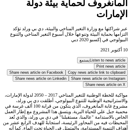
المانغروف لحماية بيئة دولة
الإمارات
عبر شراكتها مع وزارة التغير المناخي والبيئة، دي بي ورلد تؤكد
التزامها بحماية البيئة وتنوعها خلال أسبوع التغير المناخي والتنوع
البيولوجي في إكسبو 2020 دبي
10 أكتوبر 2021
Listen to news article
يستمع
Print news article
Share news article on
Facebook
Copy news article link to clipboard
Share news article on
Linkedin
Share news article on
Instagram
Share news article on
X
مواكبة للخطة الوطنية للتغير المناخي 2017 – 2050 لدولة الإمارات،
والاستراتيجية الوطنية للتنوع البيولوجي، أطلقت دي بي ورلد،
مشروع غابة المانغروف، الذي يتكون من قرابة 100 ألف غرسة في
محمية جبل علي للحياة البرية. ويتسق هذا المشروع مع إطار العمل
الخاص بالاستدامة "عالمنا، مستقبلنا" في دي بي ورلد، والذي تُعد
المحيطات فيه من المحاور الرئيسة، استجابةً للهدف الرابع عشر من
أهداف التنمية المستدامة، والمتمثل في الحياة تحت الماء. كما أنه