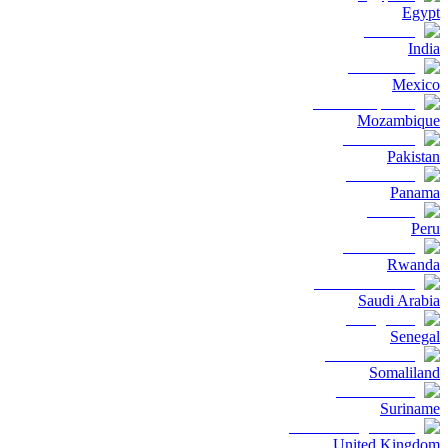
Egypt
India
Mexico
Mozambique
Pakistan
Panama
Peru
Rwanda
Saudi Arabia
Senegal
Somaliland
Suriname
United Kingdom