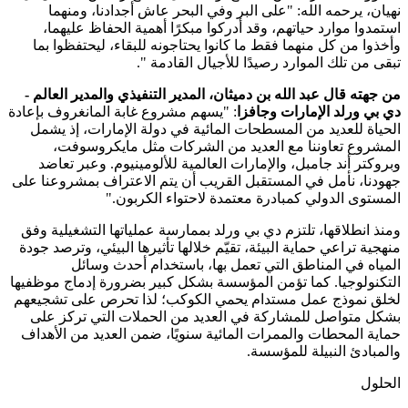
نهيان، يرحمه الله: "على البر وفي البحر عاش أجدادنا، ومنهما
استمدوا موارد حياتهم، وقد أدركوا مبكرًا أهمية الحفاظ عليهما،
وأخذوا من كل منهما فقط ما كانوا يحتاجونه للبقاء، ليحتفظوا بما
تبقى من تلك الموارد رصيدًا للأجيال القادمة ".
من جهته قال عبد الله بن دميثان، المدير التنفيذي والمدير العالم -
دي بي ورلد الإمارات وجافزا
: "يسهم مشروع غابة المانغروف بإعادة
الحياة للعديد من المسطحات المائية في دولة الإمارات، إذ يشمل
المشروع تعاوننا مع العديد من الشركات مثل مايكروسوفت،
وبروكتر أند جامبل، والإمارات العالمية للألومينيوم. وعبر تعاضد
جهودنا، نأمل في المستقبل القريب أن يتم الاعتراف بمشروعنا على
المستوى الدولي كمبادرة معتمدة لاحتواء الكربون."
ومنذ انطلاقها، تلتزم دي بي ورلد بممارسة عملياتها التشغيلية وفق
منهجية تراعي حماية البيئة، تقيّم خلالها تأثيرها البيئي، وترصد جودة
المياه في المناطق التي تعمل بها، باستخدام أحدث وسائل
التكنولوجيا. كما تؤمن المؤسسة بشكل كبير بضرورة إدماج موظفيها
لخلق نموذج عمل مستدام يحمي الكوكب؛ لذا تحرص على تشجيعهم
بشكل متواصل للمشاركة في العديد من الحملات التي تركز على
حماية المحطات والممرات المائية سنويًا، ضمن العديد من الأهداف
والمبادئ النبيلة للمؤسسة.
الحلول