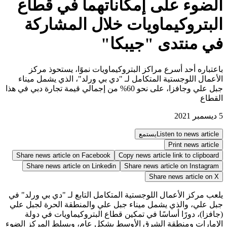
الضوء على إمكاناتهما في قطاع
البتروكيماويات خلال المشاركة
في منتدى "جيبكا"
باعتباره أحد أسرع مراكز البتروكيماويات نموًا، يستحوذ مركز
الأعمال اللوجستية المتكامل لـ "دي بي ورلد"، الذي يشمل ميناء
جبل علي وجافزا، على نحو 60% من إجمالي قيمة تجارة دبي في هذا
القطاع
5 ديسمبر 2021
Listen to news article
يستمع
Print news article
Share news article on
Facebook
Copy news article link to clipboard
Share news article on
Linkedin
Share news article on
Instagram
Share news article on
X
يلعب مركز الأعمال اللوجستية المتكامل التابع لـ "دي بي ورلد" في
جبل علي، والذي يشمل ميناء جبل علي والمنطقة الحرة لجبل علي
(جافزا)، دورًا أساسًا في تمكين قطاع البتروكيماويات في دولة
الإمارات ومنطقة الشرق الأوسط بشكل عام، ويسلط المركز الضوء