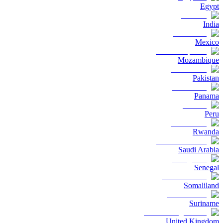
Egypt
India
Mexico
Mozambique
Pakistan
Panama
Peru
Rwanda
Saudi Arabia
Senegal
Somaliland
Suriname
United Kingdom