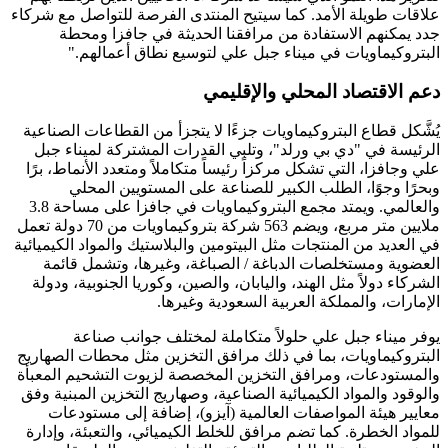
علاقات طويلة الأمد. كما سيتيح المنتدى الفرصة للتواصل مع شركاء
جدد يمكنهم الاستفادة من مرافقنا الحديثة في جافزا ومحطة
البتروكيماويات في ميناء جبل علي لتوسيع نطاق أعمالهم."
دعم الاقتصاد المحلي والإقليمي
يُشَّكل قطاع البتروكيماويات جزءًا لا يتجزأ من القطاعات الصناعية
الرئيسة في "دي بي ورلد"، وتلبي القدرات المشتركة لميناء جبل
علي وجافزا، التي تشكل مركزاً رئيساً متكاملاً ومتعدد الأنماط، برًا
وبحرًا وجوًا، الطلب الكبير للصناعة على المستويين المحلي
والعالمي. ويمتد مجمع البتروكيماويات في جافزا على مساحة 3.8
ملايين متر مربع، ويضم 563 شركة بتروكيماويات من 70 دولة تعمل
في العديد من المنتجات مثل البيتومين والبلاستيك والمواد الكيميائية
العضوية ومستخلصات الدباغة / الصباغة، وغيرها، وتشمل قائمة
الشركاء دولاً مثل الهند، واليابان، والصين، وكوريا الجنوبية، ودولة
الإمارات، والمملكة العربية السعودية وغيرها.
يوفر ميناء جبل علي حلولاً متكاملة لمختلف جوانب صناعة
البتروكيماويات، بما في ذلك مرافق التخزين مثل محطات الصهاريج
والمستودعات، ومرافق التخزين المخصصة لزيوت التشحيم المعبأة
والوقود والمواد الكيميائية الصناعية، وصهاريج التخزين المبنية وفق
معايير هيئة المواصفات العالمية (آيزو)، إضافة إلى مستودعات
للمواد الخطرة. كما تضم مرافق للخلط الكيميائي، والتعبئة، وإدارة