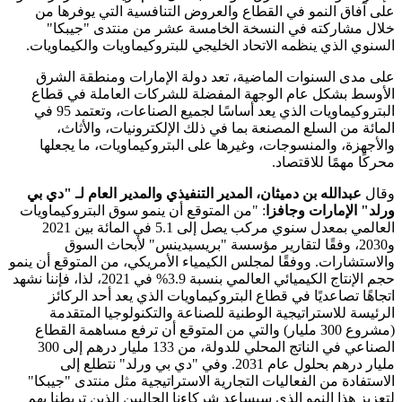
على آفاق النمو في القطاع والعروض التنافسية التي يوفرها من
خلال مشاركته في النسخة الخامسة عشر من منتدى "جيبكا"
السنوي الذي ينظمه الاتحاد الخليجي للبتروكيماويات والكيماويات.
على مدى السنوات الماضية، تعد دولة الإمارات ومنطقة الشرق
الأوسط بشكل عام الوجهة المفضلة للشركات العاملة في قطاع
البتروكيماويات الذي يعد أساسًا لجميع الصناعات، وتعتمد 95 في
المائة من السلع المصنعة بما في ذلك الإلكترونيات، والأثاث،
والأجهزة، والمنسوجات، وغيرها على البتروكيماويات، ما يجعلها
محركًا مهمًا للاقتصاد.
وقال
عبدالله بن دميثان، المدير التنفيذي والمدير العام لـ "دي بي
ورلد" الإمارات وجافزا
: "من المتوقع أن ينمو سوق البتروكيماويات
العالمي بمعدل سنوي مركب يصل إلى 5.1 في المائة بين 2021
و2030، وفقًا لتقارير مؤسسة "بريسيدينس" لأبحاث السوق
والاستشارات. ووفقًا لمجلس الكيمياء الأمريكي، من المتوقع أن ينمو
حجم الإنتاج الكيميائي العالمي بنسبة 3.9% في 2021، لذا، فإننا نشهد
اتجاهًا تصاعديًا في قطاع البتروكيماويات الذي يعد أحد الركائز
الرئيسة للاستراتيجية الوطنية للصناعة والتكنولوجيا المتقدمة
(مشروع 300 مليار) والتي من المتوقع أن ترفع مساهمة القطاع
الصناعي في الناتج المحلي للدولة، من 133 مليار درهم إلى 300
مليار درهم بحلول عام 2031. وفي "دي بي ورلد" نتطلع إلى
الاستفادة من الفعاليات التجارية الاستراتيجية مثل منتدى "جيبكا"
لتعزيز هذا النمو الذي سيساعد شركاءنا الحاليين الذين تربطنا بهم