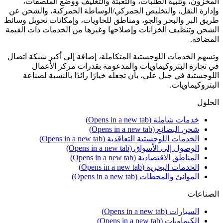
المخزون، وتلبية الطلبات، والتعبئة والتغليف ووضع الملصقات،
وإدارة النقل، والتخليص الجمركي/الوساطة الجمركية، والشحن عن
طريق البر والبحر والجو، ومناطق للحاويات، وإمكانات تحويل وسائط
الشحن وتنظيف الخزانات وإصلاحها وغيرها من الخدمات ذات القيمة
المضافة.
وتسهم الخدمات اللوجستية المتكاملة، إضافة إلى أكبر شبكة اتصال
في تجارة البتروكيماويات والمدعومة بقدرات مركز الأعمال
اللوجستية في جبل علي، بأن تجعله خيارًا رائدًا بالنسبة لصناعة
البتروكيماويات.
الحلول
خدمات شاملة
(Opens in a new tab)
شحن البضائع
(Opens in a new tab)
الخدمات اللوجستية التعاقدية
(Opens in a new tab)
الوصول إلى الأسواق
(Opens in a new tab)
المناطق الاقتصادية
(Opens in a new tab)
الخدمات البحرية
(Opens in a new tab)
الموانئ والمحطات
(Opens in a new tab)
الصناعات
السيارات
(Opens in a new tab)
الكيماويات
(Opens in a new tab)