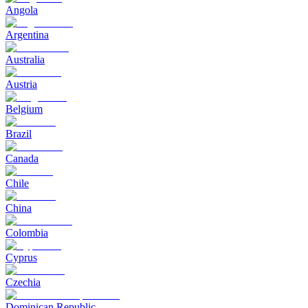
Angola
Argentina
Australia
Austria
Belgium
Brazil
Canada
Chile
China
Colombia
Cyprus
Czechia
Dominican Republic